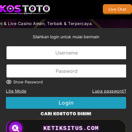
Live Chat
 & Live Casino Aman, Terbaik & Terpercaya.
Silahkan login untuk mulai bermain
Show Password
Lite Mode
Lupa password?
Login
CARI KOSTOTO DISINI
KETIKSITUS.COM